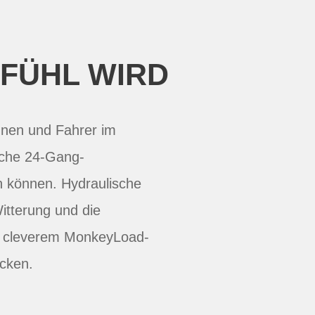
FÜHL WIRD
nnen und Fahrer im
liche 24-Gang-
n können. Hydraulische
itterung und die
nd cleverem MonkeyLoad-
ecken.