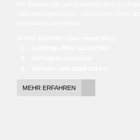
Wir beraten Sie gerne welches Bike zu Ihre
Anforderungen passt - und können Ihnen att
Konditionen vermitteln.
In drei Schritten zum neuen Bike:
Lieblings-Bike aussuchen
Vertrag abschließen
Abholen und Spaß haben
MEHR ERFAHREN