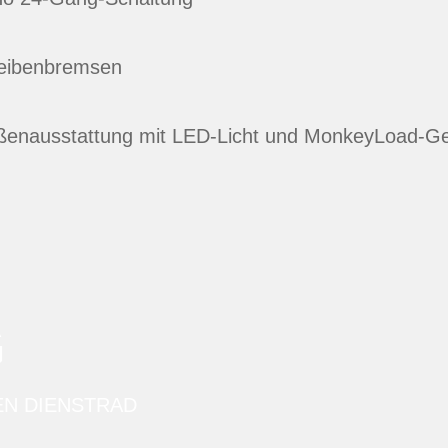
heibenbremsen
ßenausstattung mit LED-Licht und MonkeyLoad-G
G
EN DIENSTRAD