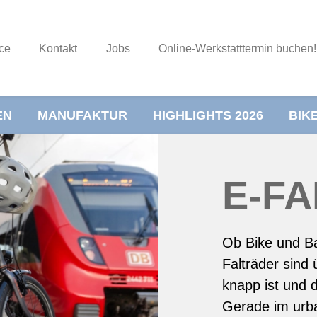
ce
Kontakt
Jobs
Online-Werkstatttermin buchen!
EN
MANUFAKTUR
HIGHLIGHTS 2026
BIK
E-F
Ob Bike und Ba
Falträder sind 
knapp ist und 
Gerade im urba