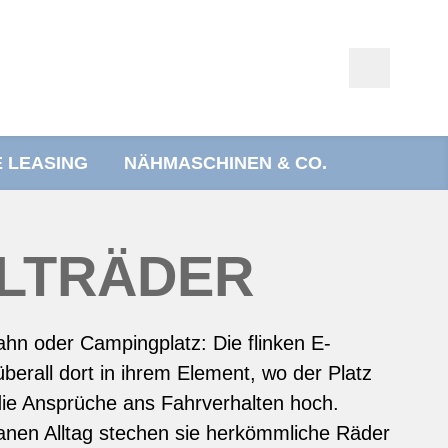
E LEASING
NÄHMASCHINEN & CO.
ALTRÄDER
hn oder Campingplatz: Die flinken E-
überall dort in ihrem Element, wo der Platz
die Ansprüche ans Fahrverhalten hoch.
nen Alltag stechen sie herkömmliche Räder