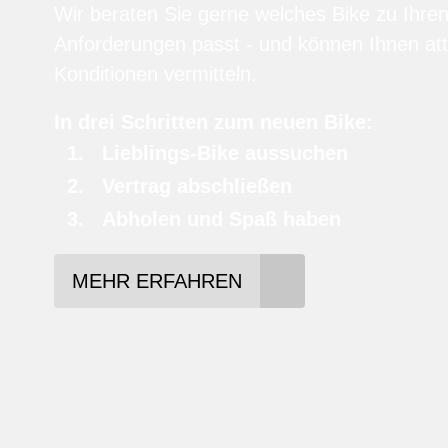
Wir beraten Sie gerne welches Bike zu Ihre
Anforderungen passt - und können Ihnen att
Konditionen vermitteln.
In drei Schritten zum neuen Bike:
Lieblings-Bike aussuchen
Vertrag abschließen
Abholen und Spaß haben
MEHR ERFAHREN