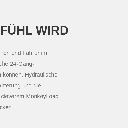
FÜHL WIRD
nnen und Fahrer im
liche 24-Gang-
n können. Hydraulische
itterung und die
nd cleverem MonkeyLoad-
ecken.