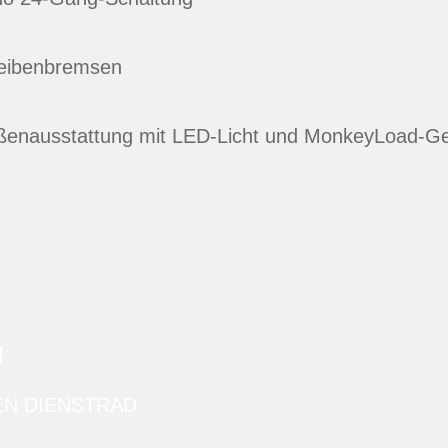
heibenbremsen
ßenausstattung mit LED-Licht und MonkeyLoad-G
G
EN DIENSTRAD