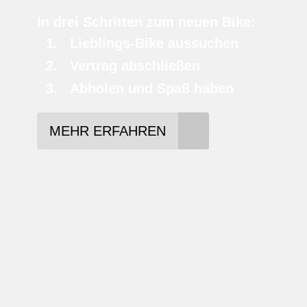
In drei Schritten zum neuen Bike:
Lieblings-Bike aussuchen
Vertrag abschließen
Abholen und Spaß haben
MEHR ERFAHREN