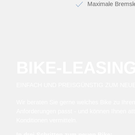
Maximale Bremsle
BIKE-LEASIN
EINFACH UND PREISGÜNSTIG ZUM NEU
Wir beraten Sie gerne welches Bike zu Ihre
Anforderungen passt - und können Ihnen att
Konditionen vermitteln.
In drei Schritten zum neuen Bike: