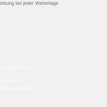
istung bei jeder Wetterlage
G
EN DIENSTRAD
n und Ihren
raktive Leasing-