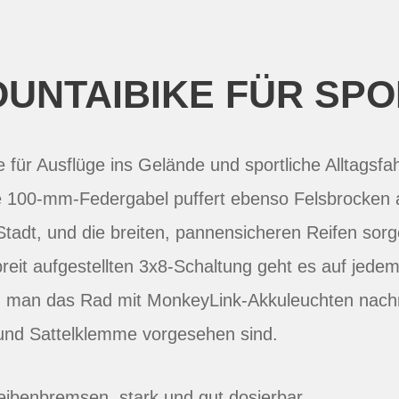
OUNTAIBIKE FÜR SPO
 für Ausflüge ins Gelände und sportliche Alltagsfah
ie 100-mm-Federgabel puffert ebenso Felsbrocken a
Stadt, und die breiten, pannensicheren Reifen sorg
reit aufgestellten 3x8-Schaltung geht es auf jedem
n man das Rad mit MonkeyLink-Akkuleuchten nachrüs
und Sattelklemme vorgesehen sind.
eibenbremsen, stark und gut dosierbar