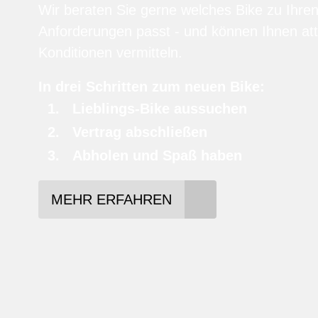
Wir beraten Sie gerne welches Bike zu Ihre
Anforderungen passt - und können Ihnen att
Konditionen vermitteln.
In drei Schritten zum neuen Bike:
Lieblings-Bike aussuchen
Vertrag abschließen
Abholen und Spaß haben
MEHR ERFAHREN