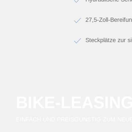
27,5-Zoll-Bereifu
Steckplätze zur 
BIKE-LEASIN
EINFACH UND PREISGÜNSTIG ZUM NEU